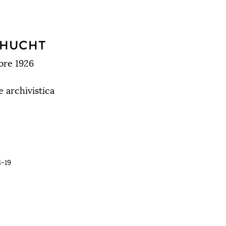
CHUCHT
bre 1926
 archivistica
8-19