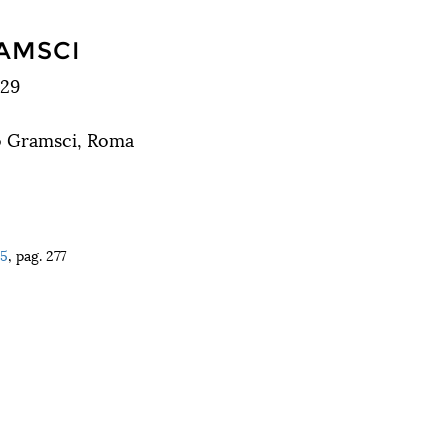
RAMSCI
929
io Gramsci, Roma
65
, pag. 277